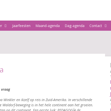
er
Jaarfeesten
Maand-agenda
Dag-agenda
Contact
ka
e vraag
Winkler en ikzelf op reis in Zuid-Amerika. In verschillende
e Waldorf-beweging is in het hele continent aan het groeien.
cten op dit continent. Een eerste luik: PEDAGOGÍA de