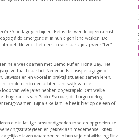
n zo’n 35 pedagogen bijeen. Het is de tweede bijeenkomst
dagogiá de emergencia” in hun eigen land werken. De
ntmoet. Nu voor het eerst in vier jaar zijn zij weer “live”
e een hele week samen met Bernd Ruf en Fiona Bay. Het
vrije vertaald naar het Nederlands: crisispedagogie of
, uitwisselen en vooral in praktijksituaties samen leren.
r in scholen en in een achterstandswijk van de
de loop van vele jaren hebben opgestapeld. Om welke
de drugskartels van Pablo Escobar, de burgeroorlog,
terugkwamen. Bijna elke familie heeft hier op de een of
deren die in lastige omstandigheden moeten opgroeien, te
verlevingsstrategieën en gebrek aan medemenselijkheid
dagelijkse leven waardoor ze in hun vrije ontwikkeling flink