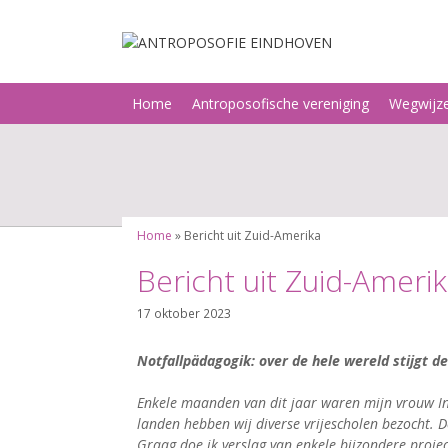
Ga
naar
de
inhoud
Home
Antroposofische vereniging
Wegwijz
Home
»
Bericht uit Zuid-Amerika
Bericht uit Zuid-Ameri
17 oktober 2023
Notfallpädagogik:
over de hele wereld stijgt d
Enkele maanden van dit jaar waren mijn vrouw Ina 
landen hebben wij diverse vrijescholen bezocht. D
Graag doe ik verslag van enkele bijzondere proje