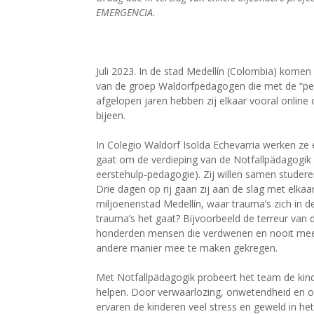
EMERGENCIA.
Juli 2023. In de stad Medellín (Colombia) kome
van de groep Waldorfpedagogen die met de “pe
afgelopen jaren hebben zij elkaar vooral online o
bijeen.
In Colegio Waldorf Isolda Echevarria werken z
gaat om de verdieping van de Notfallpädagogik (
eerstehulp-pedagogie). Zij willen samen studeren
Drie dagen op rij gaan zij aan de slag met elkaa
miljoenenstad Medellín, waar trauma’s zich in 
trauma’s het gaat? Bijvoorbeeld de terreur van 
honderden mensen die verdwenen en nooit meer 
andere manier mee te maken gekregen.
Met Notfallpädagogik probeert het team de kin
helpen. Door verwaarlozing, onwetendheid en o
ervaren de kinderen veel stress en geweld in het 