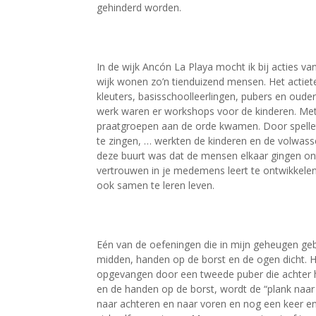
gehinderd worden.
In de wijk Ancón La Playa mocht ik bij acties v
wijk wonen zo’n tienduizend mensen. Het actie
kleuters, basisschoolleerlingen, pubers en oude
werk waren er workshops voor de kinderen. Met
praatgroepen aan de orde kwamen. Door spelletj
te zingen, … werkten de kinderen en de volwass
deze buurt was dat de mensen elkaar gingen on
vertrouwen in je medemens leert te ontwikkele
ook samen te leren leven.
Eén van de oefeningen die in mijn geheugen geb
midden, handen op de borst en de ogen dicht. Hi
opgevangen door een tweede puber die achter h
en de handen op de borst, wordt de “plank naar
naar achteren en naar voren en nog een keer en 