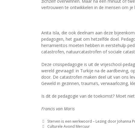
zichzelf overwinnen. Maar na een minuut of twe
vertrouwen te ontwikkelen in de mensen om je 
Anita Isla, die ook deelnam aan deze bijeenkom
pedagogen, het gaat om hetzelfde doel. Pedag
herramientos moeten hebben in eerstehulp-ped
catastrofen, natuurcatastrofen of sociale catast
Deze crisispedagogie is uit de vrijeschool-ped
wereld gevraagd: in Turkije na de aardbeving, 
door. De catastrofen maken deel uit van ons lev
Geweld in gezinnen, trauma’s, verwaarlozing, klei
Is dit de pedagogie van de toekomst? Moet niet e
Francis van Maris
Sterven is een werkwoord – Lezing door Johanna Pr
Culturele Avond Mercuur