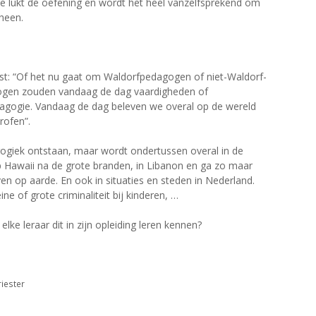
e lukt de oefening en wordt het heel vanzelfsprekend om
heen.
st: “Of het nu gaat om Waldorfpedagogen of niet-Waldorf-
ogen zouden vandaag de dag vaardigheden of
agogie. Vandaag de dag beleven we overal op de wereld
rofen”.
agogiek ontstaan, maar wordt ondertussen overal in de
op Hawaii na de grote branden, in Libanon en ga zo maar
en op aarde. En ook in situaties en steden in Nederland.
ne of grote criminaliteit bij kinderen, …
lke leraar dit in zijn opleiding leren kennen?
iester