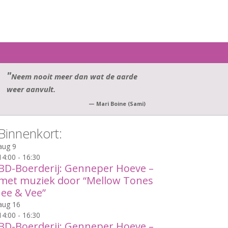
Zoek
naar:
Neem nooit meer dan wat de aarde
weer aanvult.
—
Mari Boine (Sami)
Binnenkort:
aug
9
14:00
-
16:30
BD-Boerderij: Genneper Hoeve –
met muziek door “Mellow Tones
Jee & Vee”
aug
16
14:00
-
16:30
BD-Boerderij: Genneper Hoeve –