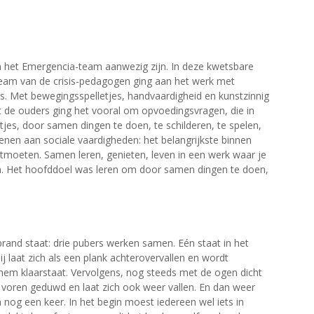
an het Emergencia-team aanwezig zijn. In deze kwetsbare
team van de crisis-pedagogen ging aan het werk met
rs. Met bewegingsspelletjes, handvaardigheid en kunstzinnig
 de ouders ging het vooral om opvoedingsvragen, die in
es, door samen dingen te doen, te schilderen, te spelen,
enen aan sociale vaardigheden: het belangrijkste binnen
tmoeten. Samen leren, genieten, leven in een werk waar je
n. Het hoofddoel was leren om door samen dingen te doen,
rand staat: drie pubers werken samen. Eén staat in het
j laat zich als een plank achterovervallen en wordt
em klaarstaat. Vervolgens, nog steeds met de ogen dicht
 voren geduwd en laat zich ook weer vallen. En dan weer
nog een keer. In het begin moest iedereen wel iets in