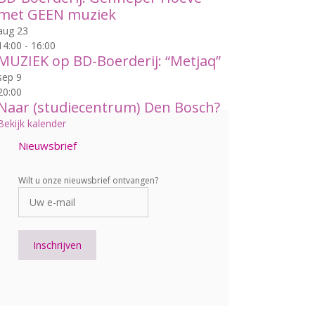
met GEEN muziek
aug
23
14:00
-
16:00
MUZIEK op BD-Boerderij: “Metjaq”
sep
9
20:00
Naar (studiecentrum) Den Bosch?
Bekijk kalender
Nieuwsbrief
Wilt u onze nieuwsbrief ontvangen?