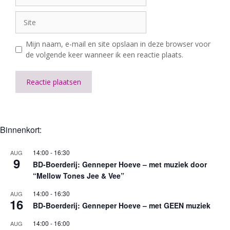
Site
Mijn naam, e-mail en site opslaan in deze browser voor
de volgende keer wanneer ik een reactie plaats.
A
l
t
Binnenkort:
e
r
14:00
-
16:30
AUG
n
9
BD-Boerderij: Genneper Hoeve – met muziek door
a
“Mellow Tones Jee & Vee”
t
i
14:00
-
16:30
AUG
16
v
BD-Boerderij: Genneper Hoeve – met GEEN muziek
e
:
14:00
-
16:00
AUG