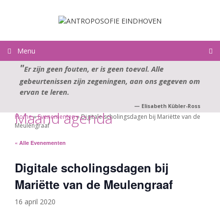
Ga
naar
de
inhoud
Menu
Er zijn geen fouten, er is geen toeval. Alle
gebeurtenissen zijn zegeningen, aan ons gegeven om
ervan te leren.
—
Elisabeth Kübler-Ross
Maand agenda
Home
»
Evenementen
»
Digitale scholingsdagen bij Mariëtte van de
Meulengraaf
« Alle Evenementen
Digitale scholingsdagen bij
Mariëtte van de Meulengraaf
16 april 2020