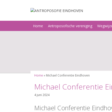
Ga
naar
de
inhoud
Home
Antroposofische vereniging
Wegwijz
Home
»
Michael Conferentie Eindhoven
Michael Conferentie E
4 juni 2024
Michael Conferentie Eindho