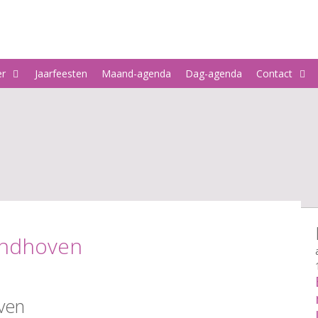
er
Jaarfeesten
Maand-agenda
Dag-agenda
Contact
indhoven
ven