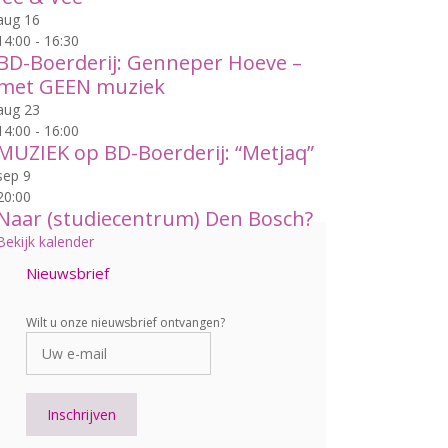
aug
16
14:00
-
16:30
BD-Boerderij: Genneper Hoeve –
met GEEN muziek
aug
23
14:00
-
16:00
MUZIEK op BD-Boerderij: “Metjaq”
sep
9
20:00
Naar (studiecentrum) Den Bosch?
Bekijk kalender
Nieuwsbrief
Wilt u onze nieuwsbrief ontvangen?