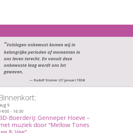
Zoek
naar:
Volslagen onbewust komen wij in
belangrijke perioden of momenten in
ons leven terecht. En vanuit deze
onbewuste laag wordt ons lot
geweven.
—
Rudolf Steiner (27 januari 1924)
Binnenkort:
aug
9
14:00
-
16:30
BD-Boerderij: Genneper Hoeve –
met muziek door “Mellow Tones
Jee & Vee”