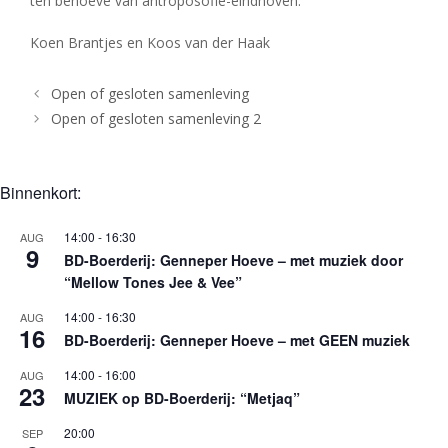
ten behoeve van antroposofie-eindhoven.
Koen Brantjes en Koos van der Haak
Open of gesloten samenleving
Open of gesloten samenleving 2
Binnenkort:
14:00
-
16:30
AUG
9
BD-Boerderij: Genneper Hoeve – met muziek door
“Mellow Tones Jee & Vee”
14:00
-
16:30
AUG
16
BD-Boerderij: Genneper Hoeve – met GEEN muziek
14:00
-
16:00
AUG
23
MUZIEK op BD-Boerderij: “Metjaq”
20:00
SEP