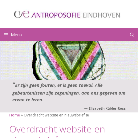
Ga
naar
de
inhoud
Menu
Er zijn geen fouten, er is geen toeval. Alle
gebeurtenissen zijn zegeningen, aan ons gegeven om
ervan te leren.
—
Elisabeth Kübler-Ross
Home
»
Overdracht website en nieuwsbrief æ
Overdracht website en