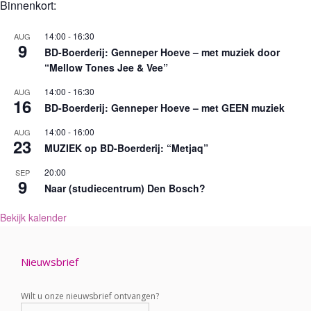
Binnenkort:
14:00
-
16:30
AUG
9
BD-Boerderij: Genneper Hoeve – met muziek door
“Mellow Tones Jee & Vee”
14:00
-
16:30
AUG
16
BD-Boerderij: Genneper Hoeve – met GEEN muziek
14:00
-
16:00
AUG
23
MUZIEK op BD-Boerderij: “Metjaq”
20:00
SEP
9
Naar (studiecentrum) Den Bosch?
Bekijk kalender
Nieuwsbrief
Wilt u onze nieuwsbrief ontvangen?