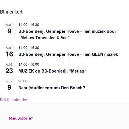
e
w
t
n
Binnenkort:
e
i
t
e
e
e
14:00
-
16:30
AUG
9
r
BD-Boerderij: Genneper Hoeve – met muziek door
n
g
“Mellow Tones Jee & Vee”
e
14:00
-
16:30
AUG
16
BD-Boerderij: Genneper Hoeve – met GEEN muziek
v
e
14:00
-
16:00
AUG
23
MUZIEK op BD-Boerderij: “Metjaq”
n
n
20:00
SEP
9
Naar (studiecentrum) Den Bosch?
a
v
Bekijk kalender
i
g
Nieuwsbrief
a