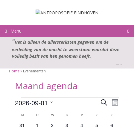
Ga
naar
de
inhoud
Menu
Het is alleen de allersterksten gegeven om de
verleiding van de macht te weerstaan voordat deze
volledig bezit van hen genomen heeft.
—
–
Home
»
Evenementen
Maand agenda
Evenementen
E
E
2026-09-01
Z
M
v
o
v
S
a
K
e
M
MAANDAG
D
DINSDAG
W
WOENSDAG
D
DONDERDAG
V
VRIJDAG
Z
ZATERDAG
e
Z
ZONDAG
e
e
a
k
n
l
a
0
0
0
0
0
0
0
31
1
2
3
4
5
6
n
n
e
e
e
d
e
e
e
e
e
e
e