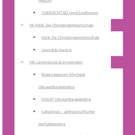
Heeze)
OVERZICHT BD rond Eindhoven
VII. Kerk: De Christengemeenschap
Kerk: De Christengemeenschap
Leesclub Aurora
VIII, Levensloop & ervaringen
Buitengewoon Afscheid
Uitvaartbegeleiding
DOEAT Uitvaartbegeleiding
Lukashuis – antroposofische
leefstijlwoning