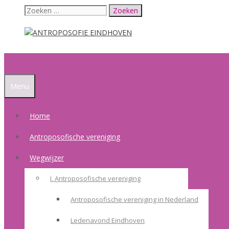
Ga
Zoek
naar
naar:
de
inhoud
Menu
Home
Antroposofische vereniging
Wegwijzer
I. Antroposofische vereniging
Antroposofische vereniging in Nederland
Ledenavond Eindhoven