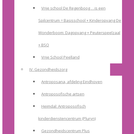
Vrije school De Regenboog . . is een
Spilcentrum = Basisschool + Kinderopvang De
Wonderboom: Dagopvang + Peuterspeelzaal
+ BSO
Vrije School Peelland
IV. Gezondheidszorg
Antroposana, afdeling Eindhoven
Antroposofische artsen
Heimdal: Antroposofisch
kinderdienstencentrum (Pluryn)
Gezondheidscentrum Plus