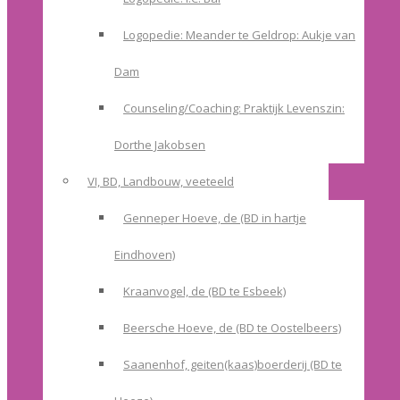
Logopedie: Meander te Geldrop: Aukje van
Dam
Counseling/Coaching: Praktijk Levenszin:
Dorthe Jakobsen
VI, BD, Landbouw, veeteeld
Genneper Hoeve, de (BD in hartje
Eindhoven)
Kraanvogel, de (BD te Esbeek)
Beersche Hoeve, de (BD te Oostelbeers)
Saanenhof, geiten(kaas)boerderij (BD te