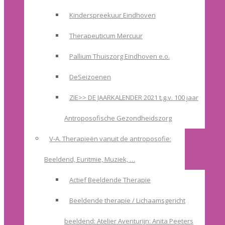
Kinderspreekuur Eindhoven
Therapeuticum Mercuur
Pallium Thuiszorg Eindhoven e.o.
DeSeizoenen
ZIE>> DE JAARKALENDER 2021 t.g.v. 100 jaar
Antroposofische Gezondheidszorg
V-A. Therapieën vanuit de antroposofie:
Beeldend, Euritmie, Muziek, …
Actief Beeldende Therapie
Beeldende therapie / Lichaamsgericht
beeldend: Atelier Aventurijn: Anita Peeters