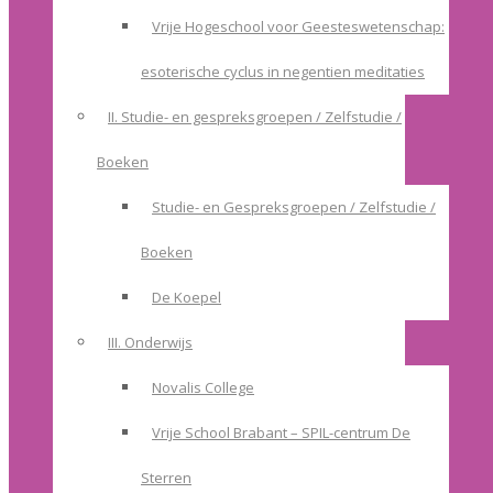
Vrije Hogeschool voor Geesteswetenschap:
esoterische cyclus in negentien meditaties
II. Studie- en gespreksgroepen / Zelfstudie /
Boeken
Studie- en Gespreksgroepen / Zelfstudie /
Boeken
De Koepel
III. Onderwijs
Novalis College
Vrije School Brabant – SPIL-centrum De
Sterren