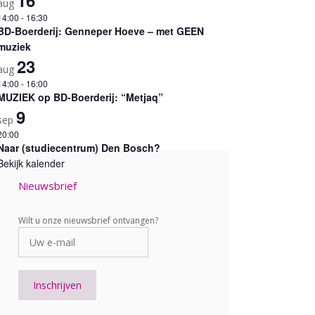
aug
14:00
-
16:30
BD-Boerderij: Genneper Hoeve – met GEEN
muziek
23
aug
14:00
-
16:00
MUZIEK op BD-Boerderij: “Metjaq”
9
sep
20:00
Naar (studiecentrum) Den Bosch?
Bekijk kalender
Nieuwsbrief
Wilt u onze nieuwsbrief ontvangen?