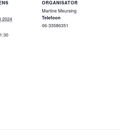
ENS
ORGANISATOR
Martine Meursing
Telefoon
ri 2024
06-33586351
11:30