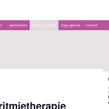
er
Jaarfeesten
Maand-agenda
Dag-agenda
Contact
itmietherapie