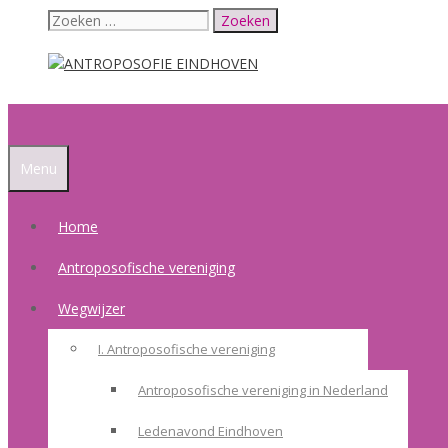
Ga
Zoek
naar
naar:
de
inhoud
Menu
Home
Antroposofische vereniging
Wegwijzer
I. Antroposofische vereniging
Antroposofische vereniging in Nederland
Ledenavond Eindhoven