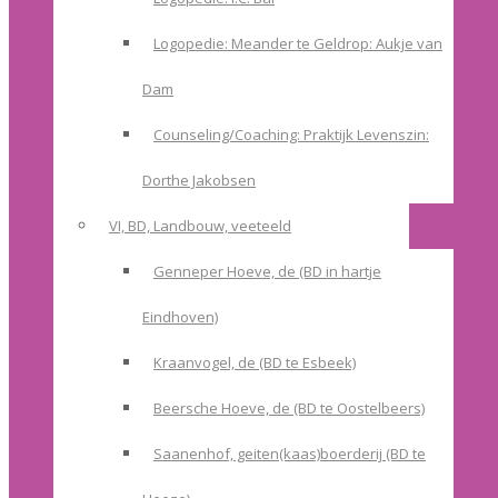
Logopedie: Meander te Geldrop: Aukje van
Dam
Counseling/Coaching: Praktijk Levenszin:
Dorthe Jakobsen
VI, BD, Landbouw, veeteeld
Genneper Hoeve, de (BD in hartje
Eindhoven)
Kraanvogel, de (BD te Esbeek)
Beersche Hoeve, de (BD te Oostelbeers)
Saanenhof, geiten(kaas)boerderij (BD te