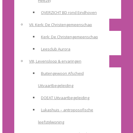
Heeze)
OVERZICHT BD rond Eindhoven
VII. Kerk: De Christengemeenschap
Kerk: De Christengemeenschap
Leesclub Aurora
VIII, Levensloop & ervaringen
Buitengewoon Afscheid
Uitvaartbegeleiding
DOEAT Uitvaartbegeleiding
Lukashuis – antroposofische
leefstijlwoning