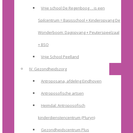
Vrije school De Regenboog . . is een
Spilcentrum = Basisschool + Kinderopvang De
Wonderboom: Dagopvang + Peuterspeelzaal
+ BSO
Vrije School Peelland
IV. Gezondheidszorg
Antroposana, afdeling Eindhoven
Antroposofische artsen
Heimdal: Antroposofisch
kinderdienstencentrum (Pluryn)
Gezondheidscentrum Plus