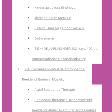
Kinderspreekuur Eindhoven
Therapeuticum Mercuur
Pallium Thuiszorg Eindhoven e.o.
DeSeizoenen
ZIE>> DE JAARKALENDER 2021 t.g.v. 100 jaar
Antroposofische Gezondheidszorg
V-A. Therapieën vanuit de antroposofie:
Beeldend, Euritmie, Muziek, …
Actief Beeldende Therapie
Beeldende therapie / Lichaamsgericht
beeldend: Atelier Aventurijn: Anita Peeters