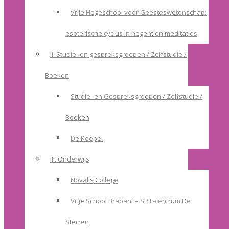
Vrije Hogeschool voor Geesteswetenschap:
esoterische cyclus in negentien meditaties
II. Studie- en gespreksgroepen / Zelfstudie /
Boeken
Studie- en Gespreksgroepen / Zelfstudie /
Boeken
De Koepel
III. Onderwijs
Novalis College
Vrije School Brabant – SPIL-centrum De
Sterren