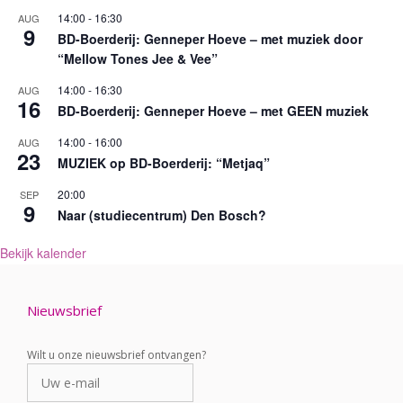
r
14:00
-
16:30
AUG
n
9
BD-Boerderij: Genneper Hoeve – met muziek door
a
“Mellow Tones Jee & Vee”
t
i
14:00
-
16:30
AUG
16
v
BD-Boerderij: Genneper Hoeve – met GEEN muziek
e
:
14:00
-
16:00
AUG
23
MUZIEK op BD-Boerderij: “Metjaq”
20:00
SEP
9
Naar (studiecentrum) Den Bosch?
Bekijk kalender
Nieuwsbrief
Wilt u onze nieuwsbrief ontvangen?