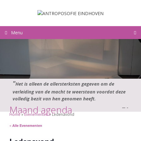
Ga
naar
de
inhoud
Menu
Het is alleen de allersterksten gegeven om de
verleiding van de macht te weerstaan voordat deze
volledig bezit van hen genomen heeft.
Maand agenda
—
–
Home
»
Evenementen
»
Ledenavond
« Alle Evenementen