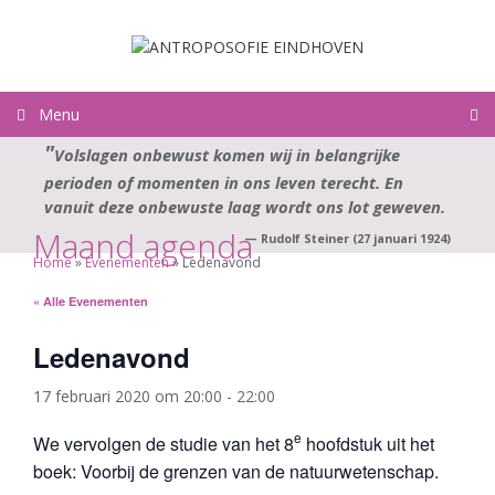
Ga
naar
de
inhoud
Menu
Volslagen onbewust komen wij in belangrijke
perioden of momenten in ons leven terecht. En
vanuit deze onbewuste laag wordt ons lot geweven.
Maand agenda
—
Rudolf Steiner (27 januari 1924)
Home
»
Evenementen
»
Ledenavond
« Alle Evenementen
Ledenavond
17 februari 2020 om 20:00
-
22:00
e
We vervolgen de studie van het 8
hoofdstuk uit het
boek: Voorbij de grenzen van de natuurwetenschap.