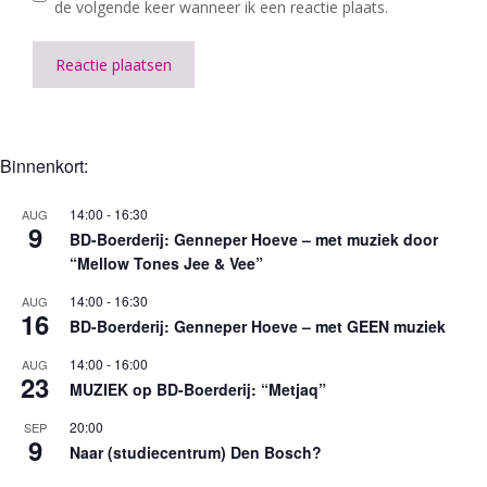
de volgende keer wanneer ik een reactie plaats.
A
l
t
Binnenkort:
e
r
14:00
-
16:30
AUG
n
9
BD-Boerderij: Genneper Hoeve – met muziek door
a
“Mellow Tones Jee & Vee”
t
i
14:00
-
16:30
AUG
16
v
BD-Boerderij: Genneper Hoeve – met GEEN muziek
e
:
14:00
-
16:00
AUG
23
MUZIEK op BD-Boerderij: “Metjaq”
20:00
SEP
9
Naar (studiecentrum) Den Bosch?