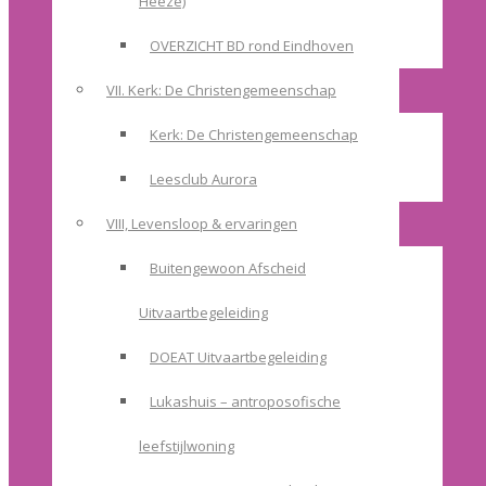
Heeze)
OVERZICHT BD rond Eindhoven
VII. Kerk: De Christengemeenschap
Kerk: De Christengemeenschap
Leesclub Aurora
VIII, Levensloop & ervaringen
Buitengewoon Afscheid
Uitvaartbegeleiding
DOEAT Uitvaartbegeleiding
Lukashuis – antroposofische
leefstijlwoning