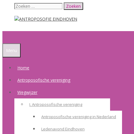
Ga
Zoek
naar
naar:
de
inhoud
Menu
Home
Antroposofische vereniging
Wegwijzer
I. Antroposofische vereniging
Antroposofische vereniging in Nederland
Ledenavond Eindhoven