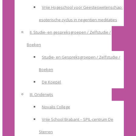
Vrije Hogeschool voor Geesteswetenschap:
esoterische cyclus in negentien meditaties
II. Studie- en gespreksgroepen / Zelfstudie /
Boeken
Studie- en Gespreksgroepen / Zelfstudie /
Boeken
De Koepel
III. Onderwijs
Novalis College
Vrije School Brabant – SPIL-centrum De
Sterren