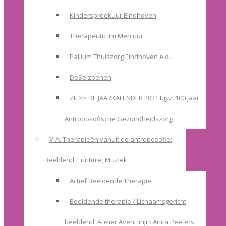
Kinderspreekuur Eindhoven
Therapeuticum Mercuur
Pallium Thuiszorg Eindhoven e.o.
DeSeizoenen
ZIE>> DE JAARKALENDER 2021 t.g.v. 100 jaar
Antroposofische Gezondheidszorg
V-A. Therapieën vanuit de antroposofie:
Beeldend, Euritmie, Muziek, …
Actief Beeldende Therapie
Beeldende therapie / Lichaamsgericht
beeldend: Atelier Aventurijn: Anita Peeters