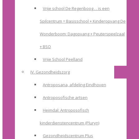
Vrije school De Regenboog . . is een
Spilcentrum = Basisschool + Kinderopvang De
Wonderboom: Dagopvang + Peuterspeelzaal
+ BSO
Vrije School Peelland
IV. Gezondheidszorg
Antroposana, afdeling Eindhoven
Antroposofische artsen
Heimdal: Antroposofisch
kinderdienstencentrum (Pluryn)
Gezondheidscentrum Plus