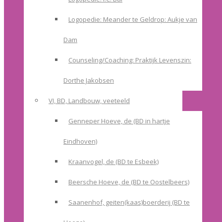
Logopedie: Meander te Geldrop: Aukje van
Dam
Counseling/Coaching: Praktijk Levenszin:
Dorthe Jakobsen
VI, BD, Landbouw, veeteeld
Genneper Hoeve, de (BD in hartje
Eindhoven)
Kraanvogel, de (BD te Esbeek)
Beersche Hoeve, de (BD te Oostelbeers)
Saanenhof, geiten(kaas)boerderij (BD te