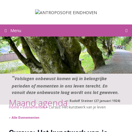
Ga
naar
de
inhoud
Menu
Volslagen onbewust komen wij in belangrijke
perioden of momenten in ons leven terecht. En
vanuit deze onbewuste laag wordt ons lot geweven.
Maand agenda
—
Rudolf Steiner (27 januari 1924)
Home
»
Evenementen
»
Cursus: Het kunstwerk van je leven
« Alle Evenementen