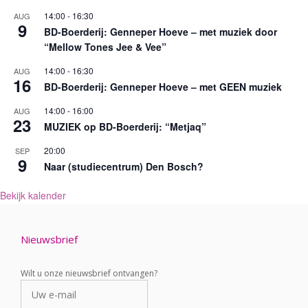
r
14:00
-
16:30
AUG
n
9
BD-Boerderij: Genneper Hoeve – met muziek door
a
“Mellow Tones Jee & Vee”
t
i
14:00
-
16:30
AUG
16
v
BD-Boerderij: Genneper Hoeve – met GEEN muziek
e
:
14:00
-
16:00
AUG
23
MUZIEK op BD-Boerderij: “Metjaq”
20:00
SEP
9
Naar (studiecentrum) Den Bosch?
Bekijk kalender
Nieuwsbrief
Wilt u onze nieuwsbrief ontvangen?