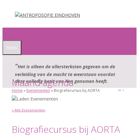
Ga
naar
de
inhoud
Menu
Het is alleen de allersterksten gegeven om de
verleiding van de macht te weerstaan voordat
Maand agenda
deze volledig bezit van hen genomen heeft.
Home
»
Evenementen
»
Biografiecursus bij AORTA
—
–
« Alle Evenementen
Biografiecursus bij AORTA