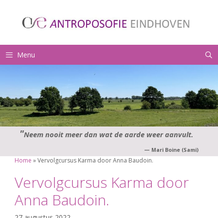
Ga
naar
de
inhoud
Menu
Neem nooit meer dan wat de aarde weer aanvult.
—
Mari Boine (Sami)
Home
»
Vervolgcursus Karma door Anna Baudoin.
Vervolgcursus Karma door
Anna Baudoin.
27 augustus 2022