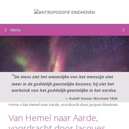
Ga
naar
de
inhoud
Menu
De mens ziet het wezenlijke van het menszijn niet
meer in de goddelijk-geestelijke kosmos; hij ziet het
werkstuk van het goddelijk-geestelijke in het aardse.
—
Rudolf Steiner (Kerstmis 1924)
Home
»
Van Hemel naar Aarde, voordracht door Jacques Meulman
Van Hemel naar Aarde,
voordracht door Jacques