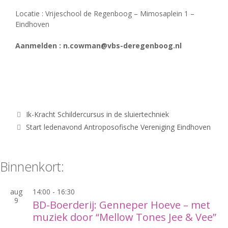
Locatie : Vrijeschool de Regenboog – Mimosaplein 1 –
Eindhoven
Aanmelden : n.cowman@vbs-deregenboog.nl
Ik-Kracht Schildercursus in de sluiertechniek
Start ledenavond Antroposofische Vereniging Eindhoven
Binnenkort:
aug
14:00
-
16:30
9
BD-Boerderij: Genneper Hoeve – met
muziek door “Mellow Tones Jee & Vee”