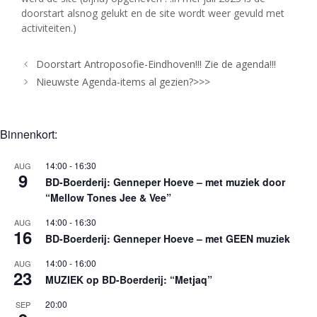
doorstart alsnog gelukt en de site wordt weer gevuld met
activiteiten.)
Doorstart Antroposofie-Eindhoven!!! Zie de agenda!!!
Nieuwste Agenda-items al gezien?>>>
Binnenkort:
14:00
-
16:30
AUG
9
BD-Boerderij: Genneper Hoeve – met muziek door
“Mellow Tones Jee & Vee”
14:00
-
16:30
AUG
16
BD-Boerderij: Genneper Hoeve – met GEEN muziek
14:00
-
16:00
AUG
23
MUZIEK op BD-Boerderij: “Metjaq”
20:00
SEP