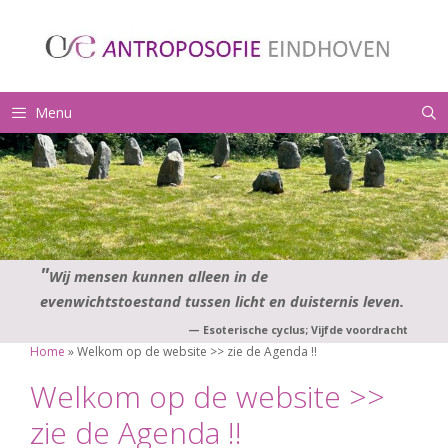
Ga
naar
de
inhoud
Menu
Wij mensen kunnen alleen in de
evenwichtstoestand tussen licht en duisternis leven.
—
Esoterische cyclus; Vijfde voordracht
Home
»
Welkom op de website >> zie de Agenda !!
Welkom op de website >>
zie de Agenda !!