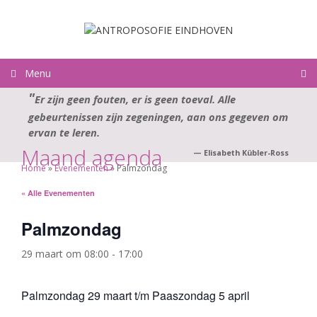
Ga
naar
de
inhoud
Menu
Er zijn geen fouten, er is geen toeval. Alle
gebeurtenissen zijn zegeningen, aan ons gegeven om
ervan te leren.
Maand agenda
—
Elisabeth Kübler-Ross
Home
»
Evenementen
»
Palmzondag
« Alle Evenementen
Palmzondag
29 maart om 08:00
-
17:00
Palmzondag 29 maart t/m Paaszondag 5 april