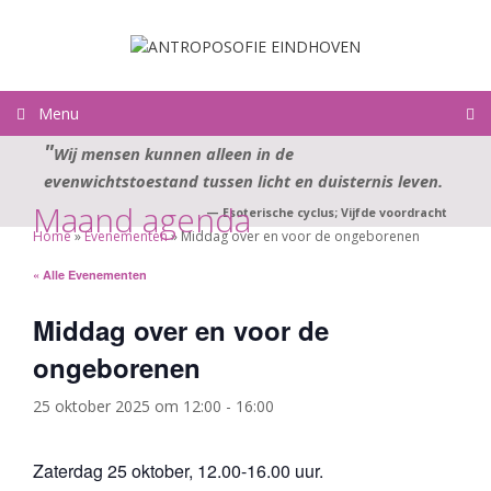
Ga
naar
de
inhoud
Menu
Wij mensen kunnen alleen in de
evenwichtstoestand tussen licht en duisternis leven.
Maand agenda
—
Esoterische cyclus; Vijfde voordracht
Home
»
Evenementen
»
Middag over en voor de ongeborenen
« Alle Evenementen
Middag over en voor de
ongeborenen
25 oktober 2025 om 12:00
-
16:00
Zaterdag 25 oktober, 12.00-16.00 uur.