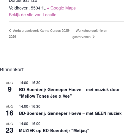
Veldhoven
,
5504HL
+ Google Maps
Bekijk de site van Locatie
Workshop euritmie en
Aorta organiseert: Karma Cursus 2025-
2026
gestorvenen
Binnenkort:
14:00
-
16:30
AUG
9
BD-Boerderij: Genneper Hoeve – met muziek door
“Mellow Tones Jee & Vee”
14:00
-
16:30
AUG
16
BD-Boerderij: Genneper Hoeve – met GEEN muziek
14:00
-
16:00
AUG
23
MUZIEK op BD-Boerderij: “Metjaq”