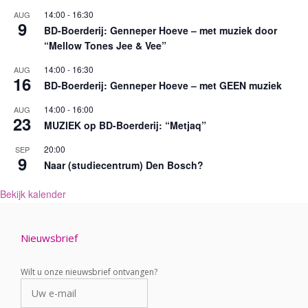
14:00
-
16:30
AUG
9
BD-Boerderij: Genneper Hoeve – met muziek door
“Mellow Tones Jee & Vee”
14:00
-
16:30
AUG
16
BD-Boerderij: Genneper Hoeve – met GEEN muziek
14:00
-
16:00
AUG
23
MUZIEK op BD-Boerderij: “Metjaq”
20:00
SEP
9
Naar (studiecentrum) Den Bosch?
Bekijk kalender
Nieuwsbrief
Wilt u onze nieuwsbrief ontvangen?