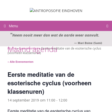
Ga
naar
de
inhoud
Menu
Neem nooit meer dan wat de aarde weer aanvult.
—
Mari Boine (Sami)
Maand agenda
Home
»
Evenementen
»
Eerste meditatie van de esoterische cyclus
(voorheen klassenuren)
« Alle Evenementen
Eerste meditatie van de
esoterische cyclus (voorheen
klassenuren)
14 september 2019 om 11:00
-
12:00
Eerste meditatie van de esoterische cyclus van