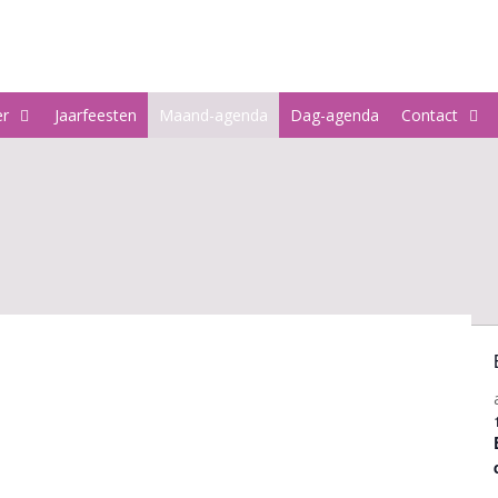
er
Jaarfeesten
Maand-agenda
Dag-agenda
Contact