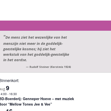
Zoek
naar:
De mens ziet het wezenlijke van het
menszijn niet meer in de goddelijk-
geestelijke kosmos; hij ziet het
werkstuk van het goddelijk-geestelijke
in het aardse.
—
Rudolf Steiner (Kerstmis 1924)
Binnenkort:
9
aug
14:00
-
16:30
BD-Boerderij: Genneper Hoeve – met muziek
door “Mellow Tones Jee & Vee”
16