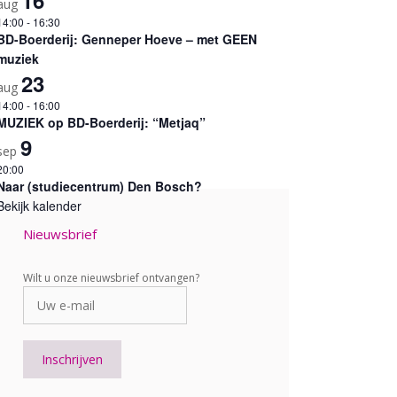
aug
14:00
-
16:30
BD-Boerderij: Genneper Hoeve – met GEEN
muziek
23
aug
14:00
-
16:00
MUZIEK op BD-Boerderij: “Metjaq”
9
sep
20:00
Naar (studiecentrum) Den Bosch?
Bekijk kalender
Nieuwsbrief
Wilt u onze nieuwsbrief ontvangen?