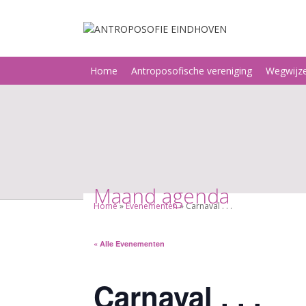
Ga
naar
de
inhoud
Home
Antroposofische vereniging
Wegwijz
Maand agenda
Home
»
Evenementen
»
Carnaval . . .
« Alle Evenementen
Carnaval . . .