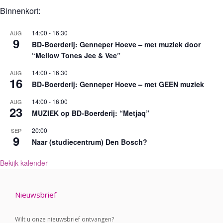
Binnenkort:
14:00
-
16:30
AUG
9
BD-Boerderij: Genneper Hoeve – met muziek door
“Mellow Tones Jee & Vee”
14:00
-
16:30
AUG
16
BD-Boerderij: Genneper Hoeve – met GEEN muziek
14:00
-
16:00
AUG
23
MUZIEK op BD-Boerderij: “Metjaq”
20:00
SEP
9
Naar (studiecentrum) Den Bosch?
Bekijk kalender
Nieuwsbrief
Wilt u onze nieuwsbrief ontvangen?